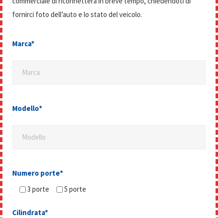
commerciale di riconnetterà in breve tempo, chiedendoti di
fornirci foto dell’auto e lo stato del veicolo.
Marca*
Marca
Si prega di lasciare vuoto questo campo.
Modello*
Modello
Si prega di lasciare vuoto questo campo.
Numero porte*
3 porte
5 porte
Cilindrata*